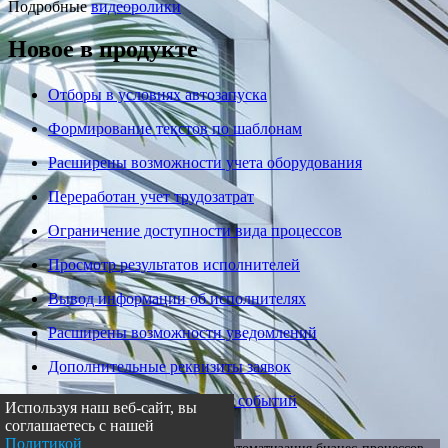
Подробные
видеоролики
Новое в продукте
Отборы в условиях автозапуска
Формирование текстов по шаблонам
Расширены возможности учета оборудования
Переработан учет трудозатрат
Ограничение доступности вида процессов
Просмотр результатов исполнителей
Вывод информации об исполнителях
Расширены возможности уведомлений
Дополнительные реквизиты заявок
Расширение возможностей событий
Используя наш веб-сайт, вы
соглашаетесь с нашей
Политикой