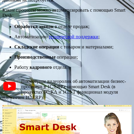
Какие процессы можно автоматизировать с помощью Smart
Desk:
Обработка заявок
в отделе продаж;
Автоматизацию
технической поддержки
;
Складские операции
с товаром и материалами;
Производственные
операции;
Работу
кадрового
отдела.
Посмотрите видеоролик об автоматизации бизнес-
процессов в 1С:ERP с помощью Smart Desk (в
продуктах 1С:КА и 1С:УТ функционал модуля
идентичен 1С:ERP):