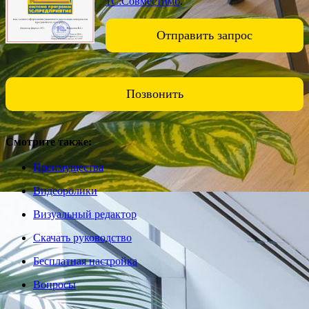
1С:Совместимо
.
Отправить запрос
Позвонить
Смотрите также:
Преимущества
Видеоролики
Визуальный редактор
Скачать руководство
Бесплатная настройка
Вопросы