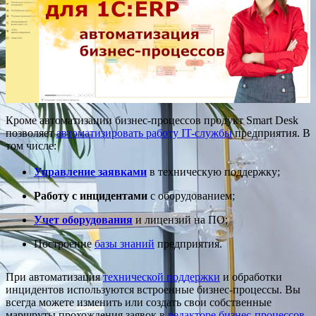
Кроме автоматизации бизнес-процессов продукт Smart Desk
позволяет
автоматизировать работу IT-службы
предприятия. В
том числе:
Управление заявками
в техническую поддержку;
Работу с инцидентами
с оборудованием;
Учет оборудования
и лицензий на ПО;
Построение
базы знаний
предприятия.
При автоматизация
технической поддержки
и обработки
инцидентов используются встроенные бизнес-процессы. Вы
всегда можете изменить или создать свои собственные
маршруты прохождения заявок в
редакторе бизнес-процессов
.