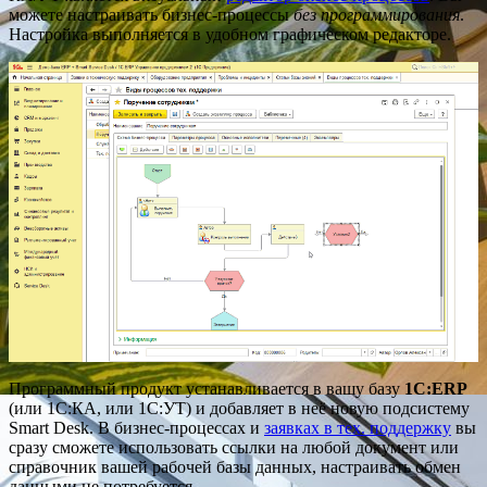
можете настраивать бизнес-процессы
без программирования
.
Настройка выполняется в удобном графическом редакторе.
Программный продукт устанавливается в вашу базу
1С:ERP
(или 1С:КА, или 1С:УТ) и добавляет в неё новую подсистему
Smart Desk. В бизнес-процессах и
заявках в тех. поддержку
вы
сразу сможете использовать ссылки на любой документ или
справочник вашей рабочей базы данных, настраивать обмен
данными не потребуется.