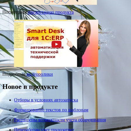
Посмотрите
презентацию продукта
Подробные
видеоролики
Новое в продукте
Отборы в условиях автозапуска
Формирование текстов по шаблонам
Расширены возможности учета оборудования
Переработан учет трудозатрат