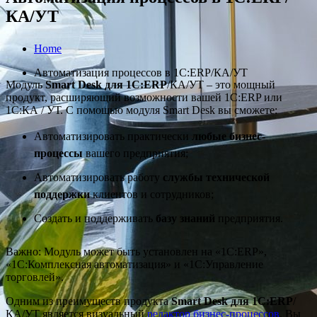
КА/УТ
Home
Автоматизация процессов в 1С:ERP/КА/УТ
Модуль
Smart Desk для 1С:ERP
/КА/УТ – это мощный
продукт, расширяющий возможности вашей 1С:ERP или
1С:КА / УТ. С помощью модуля Smart Desk вы сможете:
Автоматизировать практически
любые бизнес-
процессы
вашего предприятия;
Автоматизировать работу
службы технической
поддержки
клиентов и сотрудников;
Создать и поддерживать
базу знаний
предприятия.
Важно: Модуль может быть установлен на «1С:ERP»,
«1С:Комплексная автоматизация» и «1С:Управление
торговлей».
Одним из преимуществ продукта
Smart Desk для 1С:ERP
/
КА/УТ является визуальный
редактор бизнес-процессов
. Вы