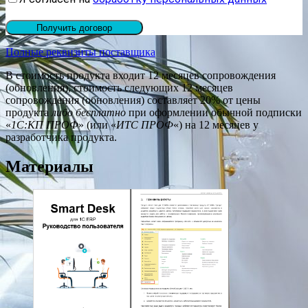
Полные реквизиты поставщика
В стоимость продукта входит 12 месяцев сопровождения
(обновления), стоимость следующих 12 месяцев
сопровождения (обновления) составляет 20% от цены
продукта
либо бесплатно
при оформлении обычной подписки
«
1С:КП ПРОФ
» (или «
ИТС ПРОФ
«) на 12 месяцев у
разработчика продукта.
Материалы