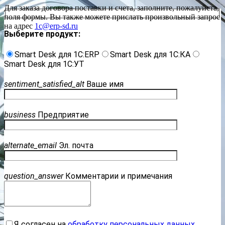
Для заказа договора поставки и счета, заполните, пожалуйста,
поля формы. Вы также можете прислать произвольный запрос
на адрес
1c@erp-sd.ru
Выберите продукт:
Smart Desk для 1С:ERP
Smart Desk для 1С:КА
Smart Desk для 1С:УТ
sentiment_satisfied_alt
Ваше имя
business
Предприятие
alternate_email
Эл. почта
question_answer
Комментарии и примечания
Я согласен на
обработку персональных данных