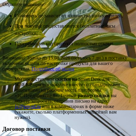
Обратите внимание:
Стоимость не зависит от количества пользователей;
При покупке предоставляются бесплатные часы
настройки;
Программный код продукта полностью открыт.
Внимание! Только до
15.08.2026
(осталось 7 дн.)
в поставку
включены услуги по настройке продукта для вашего
предприятия.
Подробнее об акции
Мы предоставляем
скидки на
Smart Desk для
1С:ERP
при его покупке вместе со стандартными
лицензиями на рабочие места платформы
«1С:Предприятие 8». Точный
размер скидки
вы
можете запросить, отправив письмо на адрес
1c@erp-sd.ru
или в комментариях в форме ниже
(укажите, сколько платформенных лицензий вам
нужно).
Договор поставки