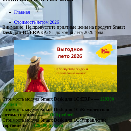
Главная
Стоимость летом 2026
Внимание! Не пропустите приятные цены на продукт
Smart
Desk для 1С:ERP
/КА/УТ до конца лета 2026 года!
Стоимость модуля
Smart Desk для 1С:ERP» —
129300
рублей
Стоимость модуля
Smart Desk для 1С:Комплексная
автоматизация» —
129300 рублей
Стоимость модуля
Smart Desk для 1С:Управление
торговлей» —
129300 рублей