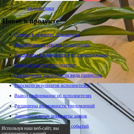
Подробные
видеоролики
Новое в продукте
Отборы в условиях автозапуска
Формирование текстов по шаблонам
Расширены возможности учета оборудования
Переработан учет трудозатрат
Ограничение доступности вида процессов
Просмотр результатов исполнителей
Вывод информации об исполнителях
Расширены возможности уведомлений
Дополнительные реквизиты заявок
Расширение возможностей событий
Используя наш веб-сайт, вы
соглашаетесь с нашей