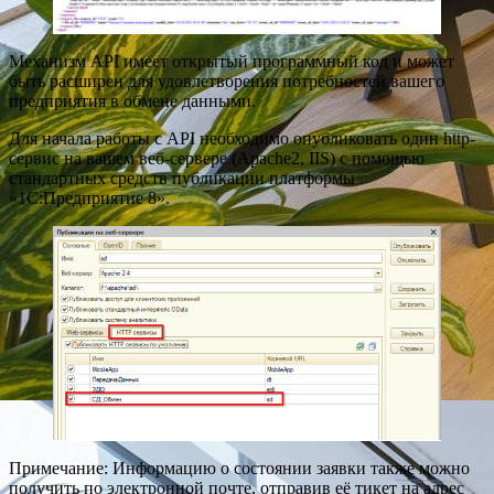
Механизм API имеет открытый программный код и может
быть расширен для удовлетворения потребностей вашего
предприятия в обмене данными.
Для начала работы с API необходимо опубликовать один http-
сервис на вашем веб-сервере (Apache2, IIS) с помощью
стандартных средств публикации платформы
«1С:Предприятие 8».
Примечание: Информацию о состоянии заявки также можно
получить по электронной почте, отправив её тикет на адрес