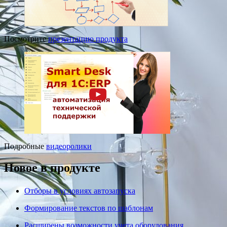
Посмотрите
презентацию продукта
Подробные
видеоролики
Новое в продукте
Отборы в условиях автозапуска
Формирование текстов по шаблонам
Расширены возможности учета оборудования