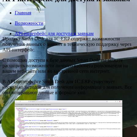
Главная
Возможности
API-интерфейс для доступа к заявкам
Продукт Smart Desk для 1С:ERP содержит возможности
получения данных о заявках в техническую поддержку через
API-интерфейс.
С помощью доступа к базе данных Smart Desk вы можете
расширить возможности личного кабинета пользователя на
вашем веб-сайте или во внутренней сети интернет.
В API-интерфейсе Smart Desk для 1С:ERP существует
несколько методов для получения информации о заявках. Все
они возвращают данные в формате xml.