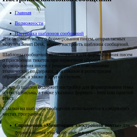
Главная
Возможности
Настройка шаблонов сообщений
Для автоматического формирования писем, отправляемых
модулем Smart Desk, можно настроить шаблоны сообщений.
Шаблоны сообщений используются для формирования писем
о присвоении тикетов при первичном обращении,
формирования писем с решениями и пояснениями
технической поддержки, для отказов в регистрации
обращения, а также в других случаях.
Каждый шаблон содержит настройку для формирования темы
и текста письма, а также указание формата – html или простой
текст.
Ссылки на шаблоны сообщений используются в следующих
местах программы:
Справочник «Мониторинг электронной почты»
для
формирования ответа об отказе в регистрации