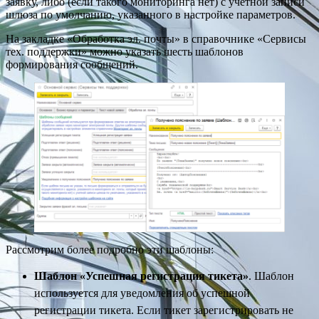
заявку, либо (если такого мониторинга нет) с учетной записи
шлюза по умолчанию, указанного в настройке параметров.
На закладке «Обработка эл. почты» в справочнике «Сервисы
тех. поддержки» можно указать шесть шаблонов
формирования сообщений.
Рассмотрим более подробно эти шаблоны:
Шаблон «Успешная регистрация тикета»
. Шаблон
используется для уведомления об успешной
регистрации тикета. Если тикет зарегистрировать не