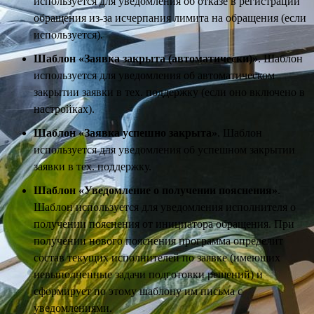
используется для уведомления об отказе в регистрации
обращения из-за исчерпания лимита на обращения (если
используется).
Шаблон «Заявка закрыта (автоматически)»
. Шаблон
используется для уведомления об автоматическом
закрытии заявки в тех. поддержку (если оно включено в
настройках).
Шаблон «Заявка успешно закрыта»
. Шаблон
используется для уведомления об успешном закрытии
заявки в тех. поддержку.
Шаблон «Уведомление о получении пояснения»
.
Шаблон используется для уведомления исполнителя о
получении пояснения от инициатора обращения. При
получении нового пояснения программа определит
состав текущих исполнителей по заявке (имеющих
невыполненные задачи подготовки решений) и
сформирует по этому шаблону им письма с
уведомлениями.