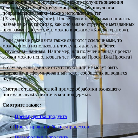
справочник или документ), то можно получить значения
таких данных через точку. Например, для получения
подразделения заявки можно использовать тег
{Заявка.Подразделение}. После точки необходимо написать
название реквизита так, как оно задано структуре метаданных
программы (посмотреть можно в режиме «Конфигуратор»).
Если данные реквизита также являются ссылочными, то
можно снова использовать точку для доступа к более
«глубоким» данным. Например, для получения вида проекта
заявки можно использовать тег {Заявка.Проект.ВидПроекта}
В случае, если данные отсутствуют или не могут быть
получены, в сформированный текст сообщения выводится
надпись <нет>.
Смотрите также сквозной пример обработки входящего
письма в службу технической поддержки.
Смотрите также:
Преимущества продукта
Проектирование бизнес-процессов
Видеоролики о продукте