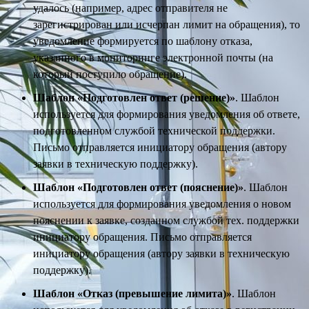
удалось (например, адрес отправителя не
зарегистрирован или исчерпан лимит на обращения), то
уведомление формируется по шаблону отказа,
указанного в мониторинге электронной почты (на
который поступило обращение).
Шаблон «Подготовлен ответ (решение)»
. Шаблон
используется для формирования уведомления об ответе,
подготовленном службой технической поддержки.
Письмо отправляется инициатору обращения (автору
заявки в техническую поддержку).
Шаблон «Подготовлен ответ (пояснение)»
. Шаблон
используется для формирования уведомления о новом
пояснении к заявке, созданном службой тех. поддержки
инициатору обращения. Письмо отправляется
инициатору обращения (автору заявки в техническую
поддержку).
Шаблон «Отказ (превышение лимита)»
. Шаблон