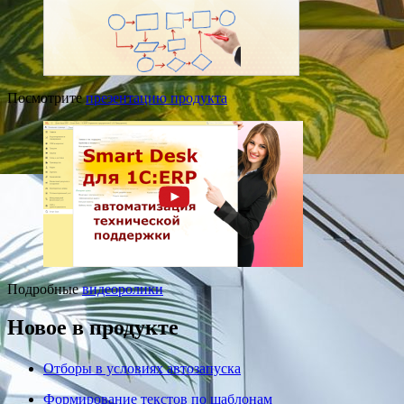
Посмотрите
презентацию продукта
Подробные
видеоролики
Новое в продукте
Отборы в условиях автозапуска
Формирование текстов по шаблонам