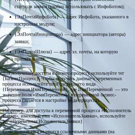
статусов заявки (удобно использовать с ИнфоБотом);
{ЭлПочтаИнфоБота} — адрес ИнфоБота, указанного в
настройках модуля;
{ЭлПочтаИнициатора} — адрес инициатора (автора)
заявки;
{ЭлПочтаШлюза} — адрес эл. почты, на которую
пришла заявка.
Для получения доступа к бизнес-процессу используйте тег
{БизнесПроцесс}. Чтобы получить данные о переменных
процесса используйте теги следующего вида
{Переменная.ИмяПеременной}, где ИмяПеременной — это
значение поля «ИмяПеременой» в переменной бизнес-
процесса (задается в настройке вида процесса).
Например, для доступа к переменной процесса «Исполнитель
заявки», имеющей имя «ИсполнительЗаявки», используйте
тег {Переменная.ИсполнительЗаявки}
Если данные тега являются ссылочными данными (на