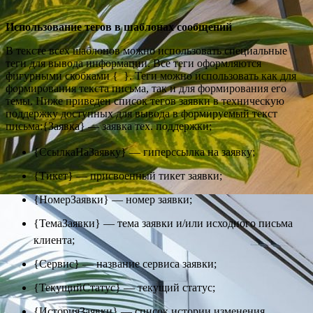
Использование тегов в шаблонах сообщений
В тексте всех шаблонов можно использовать специальные
теги для вывода информации. Все теги оформляются
фигурными скобками { }. Теги можно использовать как для
формирования текста письма, так и для формирования его
темы. Ниже приведен список тегов заявки в техническую
поддержку доступных для вывода в формируемый текст
письма:{Заявка} — заявка тех. поддержки;
{СсылкаНаЗаявку} — гиперссылка на заявку;
{Тикет} — присвоенный тикет заявки;
{НомерЗаявки} — номер заявки;
{ТемаЗаявки} — тема заявки и/или исходного письма
клиента;
{Сервис} — название сервиса заявки;
{ТекущийСтатус} — текущий статус;
{ИсторияЗаявки} — список истории изменения