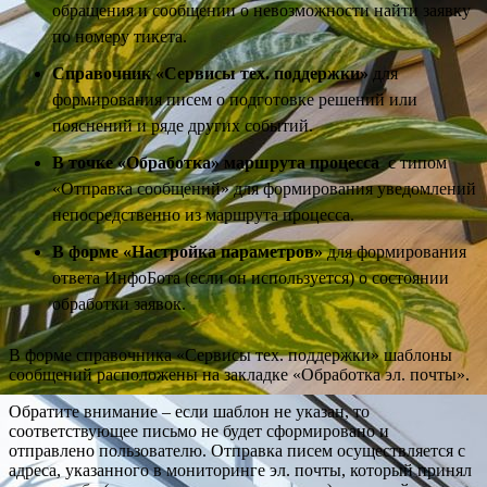
обращения и сообщении о невозможности найти заявку
по номеру тикета.
Справочник «Сервисы тех. поддержки»
для
формирования писем о подготовке решений или
пояснений и ряде других событий.
В точке «Обработка» маршрута процесса
с типом
«Отправка сообщений» для формирования уведомлений
непосредственно из маршрута процесса.
В форме «Настройка параметров»
для формирования
ответа ИнфоБота (если он используется) о состоянии
обработки заявок.
В форме справочника «Сервисы тех. поддержки» шаблоны
сообщений расположены на закладке «Обработка эл. почты».
Обратите внимание – если шаблон не указан, то
соответствующее письмо не будет сформировано и
отправлено пользователю. Отправка писем осуществляется с
адреса, указанного в мониторинге эл. почты, который принял